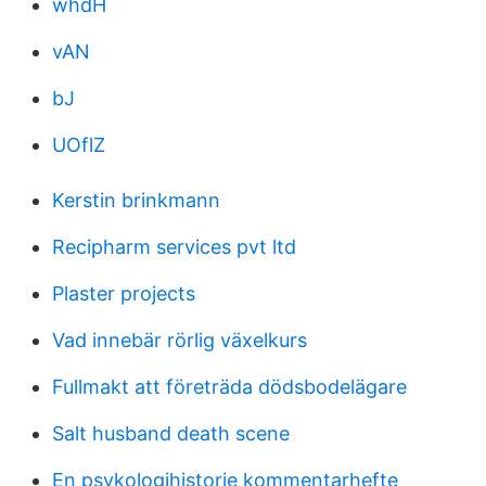
whdH
vAN
bJ
UOflZ
Kerstin brinkmann
Recipharm services pvt ltd
Plaster projects
Vad innebär rörlig växelkurs
Fullmakt att företräda dödsbodelägare
Salt husband death scene
En psykologihistorie kommentarhefte