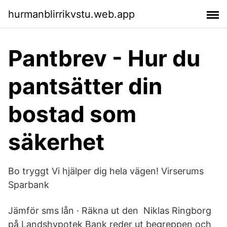
hurmanblirrikvstu.web.app
Pantbrev - Hur du
pantsätter din
bostad som
säkerhet
Bo tryggt Vi hjälper dig hela vägen! Virserums
Sparbank
Jämför sms lån · Räkna ut den Niklas Ringborg
på Landshypotek Bank reder ut begreppen och