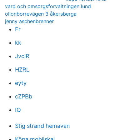
vard och omsorgsforvaltningen lund
ollonborrevägen 3 åkersberga
jenny aschenbrenner
Fr
kk
JvciR
HZRL
eyty
cZPBb
IQ
Stig strand hemavan
Köpa mobilskal