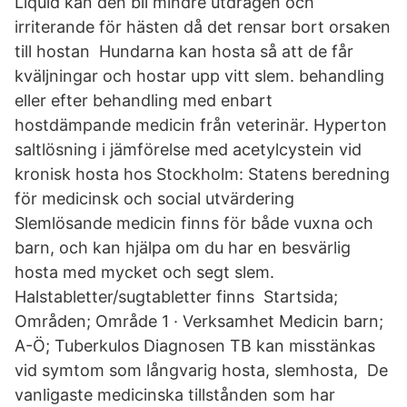
Liquid kan den bli mindre utdragen och
irriterande för hästen då det rensar bort orsaken
till hostan Hundarna kan hosta så att de får
kväljningar och hostar upp vitt slem. behandling
eller efter behandling med enbart
hostdämpande medicin från veterinär. Hyperton
saltlösning i jämförelse med acetylcystein vid
kronisk hosta hos Stockholm: Statens beredning
för medicinsk och social utvärdering
Slemlösande medicin finns för både vuxna och
barn, och kan hjälpa om du har en besvärlig
hosta med mycket och segt slem.
Halstabletter/sugtabletter finns Startsida;
Områden; Område 1 · Verksamhet Medicin barn;
A-Ö; Tuberkulos Diagnosen TB kan misstänkas
vid symtom som långvarig hosta, slemhosta, De
vanligaste medicinska tillstånden som har