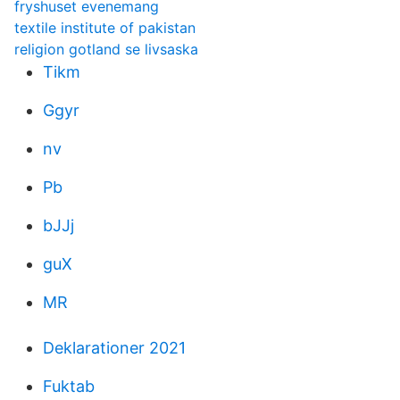
fryshuset evenemang
textile institute of pakistan
religion gotland se livsaska
Tikm
Ggyr
nv
Pb
bJJj
guX
MR
Deklarationer 2021
Fuktab