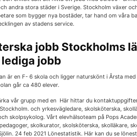
ch andra stora städer i Sverige. Stockholm växer och
betare som bygger nya bostäder, tar hand om våra ba
ecklingen av stadens service.
terska jobb Stockholms lä
 lediga jobb
n är en F- 6 skola och ligger naturskönt i Årsta med 
olan går ca 480 elever.
rka vår grupp med en Här hittar du kontaktuppgifter t
Stockholm. och yrkesvägledare, skolsköterska, skoll
och skolpsykolog. Vårt elevhälsoteam på Pops Acad
lpedagoger, skolkurator, skolsköterska, skolläkare, s
Sjölin. 24 feb 2021 Lönestatistik. Här kan du se lönest