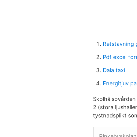
Retstavning 
Pdf excel fo
Dala taxi
Energitjuv pa
Skolhälsovården 
2 (stora ljushall
tystnadsplikt som
Rinkebyskolan 