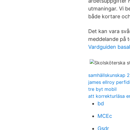
arbetsuppgifter N
utmaningar. Vi 
både kortare och
Det kan vara svår
meddelande på tel
Vardguiden basal
samhällskunskap 2
james ellroy perfi
tre byt mobil
att korrekturläsa 
bd
MCEc
Gsdr