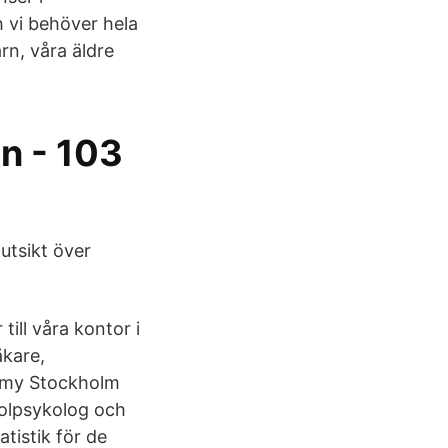
 vi behöver hela
rn, våra äldre
n - 103
utsikt över
ill våra kontor i
äkare,
emy Stockholm
kolpsykolog och
atistik för de