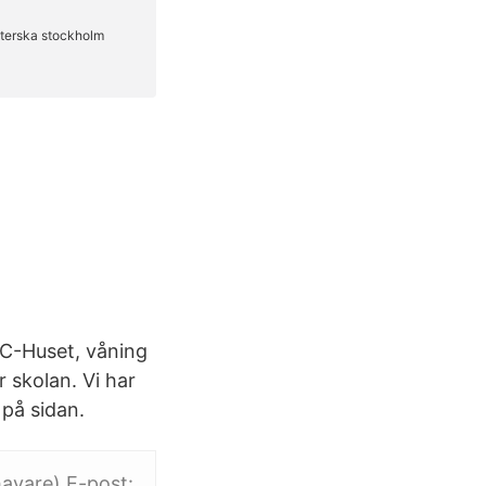
 C-Huset, våning
 skolan. Vi har
 på sidan.
avare) E-post: