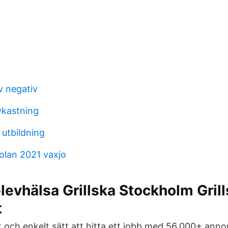
v negativ
vkastning
 utbildning
kolan 2021 vaxjo
levhälsa Grillska Stockholm Gril
t
t och enkelt sätt att hitta ett jobb med 56.000+ anno