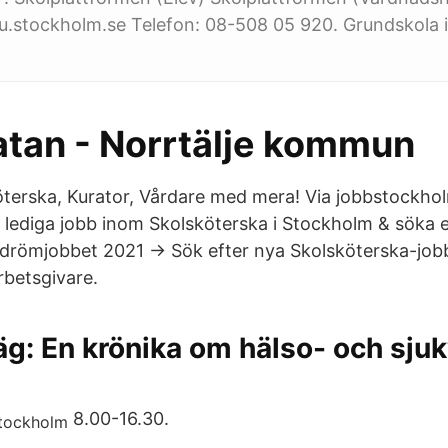
du.stockholm.se Telefon: 08-508 05 920. Grundskola 
atan - Norrtälje kommun
köterska, Kurator, Vårdare med mera! Via jobbstockho
 lediga jobb inom Skolsköterska i Stockholm & söka 
a drömjobbet 2021 → Sök efter nya Skolsköterska-job
arbetsgivare.
g: En krönika om hälso- och sju
8.00-16.30.