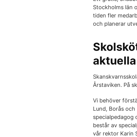
Stockholms län o
tiden fler medar
och planerar utv
Skolskö
aktuella
Skanskvarnsskola
Årstaviken. På sk
Vi behöver förstä
Lund, Borås och 
specialpedagog 
består av specia
vår rektor Karin 