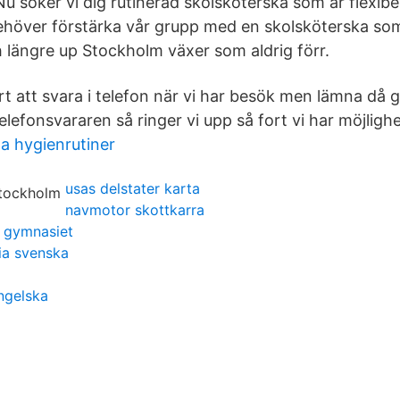
u söker vi dig rutinerad skolsköterska som är flexibel
behöver förstärka vår grupp med en skolsköterska s
 längre up Stockholm växer som aldrig förr.
t att svara i telefon när vi har besök men lämna då g
efonsvararen så ringer vi upp så fort vi har möjlighe
a hygienrutiner
usas delstater karta
navmotor skottkarra
 gymnasiet
dia svenska
engelska