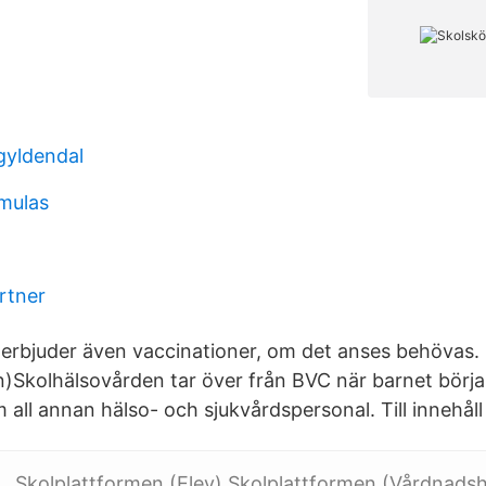
gyldendal
rmulas
rtner
erbjuder även vaccinationer, om det anses behövas.
en)Skolhälsovården tar över från BVC när barnet börjar
 all annan hälso- och sjukvårdspersonal. Till innehåll
. Skolplattformen (Elev) Skolplattformen (Vårdnadsh