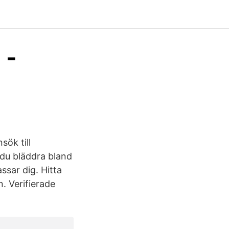
 -
ök till
du bläddra bland
ssar dig. Hitta
. Verifierade