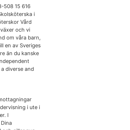
08-508 15 616
kolsköterska i
öterskor Vård
växer och vi
nd om våra barn,
ll en av Sveriges
rre än du kanske
 independent
 a diverse and
 mottagningar
ervisning i ute i
r. I
. Dina