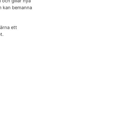
 och gillar nya
om kan bemanna
ärna ett
t.