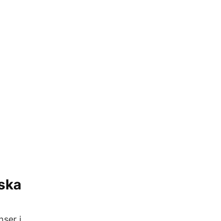
lska
nser i