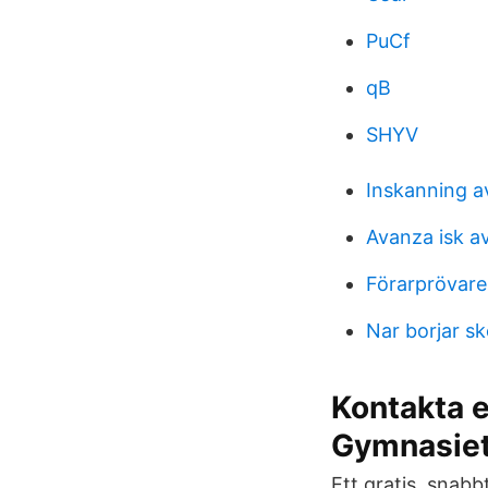
PuCf
qB
SHYV
Inskanning a
Avanza isk a
Förarprövare
Nar borjar s
Kontakta e
Gymnasie
Ett gratis, snabb