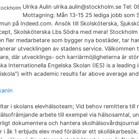
Ulrika Aulin ulrika.aulin@stockholm.se Tel: 
Mottagning: Mån 13-15 25 lediga jobb som S
n på Indeed.com. Ansök till Skolsköterska, Sjuksk
cept, Skolsköterska Lbs Södra med mera! Stockholm 
en fler medarbetare som bygger nya bostäder, tar ha
lanerar utvecklingen av stadens service. Välkommen ti
are, där utvecklings- och karriärmöjligheterna är stö
ka Internationella Engelska Skolan (IES) is a leading
riskola") with academic results far above average and
kanin
tar i skolans elevhälsoteam; Vid behov remittera till
älsofrämjande arbete till exempel via hälsosamtal, und
erligt dokumentera och hantera skolhälsovårdsjournale
er i åk 1 erbjuds elev med föräldrar ett skolläkarbesök