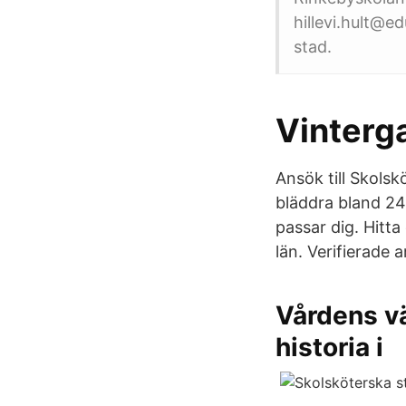
hillevi.hult@e
stad.
Vinterg
Ansök till Skols
bläddra bland 24
passar dig. Hitt
län. Verifierade 
Vårdens vä
historia i