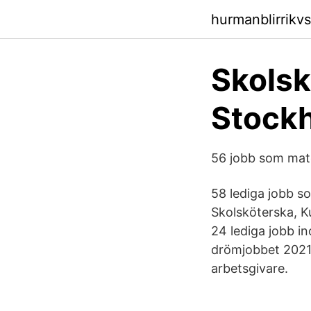
hurmanblirrikv
Skolsk
Stock
56 jobb som mat
58 lediga jobb s
Skolsköterska, K
24 lediga jobb i
drömjobbet 2021 
arbetsgivare.