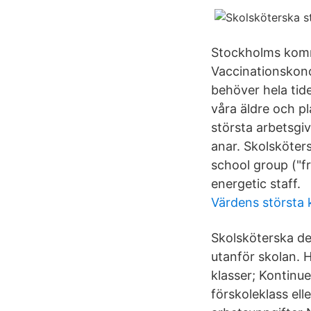
Stockholms kommu
Vaccinationskon
behöver hela tid
våra äldre och p
största arbetsgiv
anar. Skolsköters
school group ("f
energetic staff.
Värdens största 
Skolsköterska del
utanför skolan. H
klasser; Kontinu
förskoleklass ell