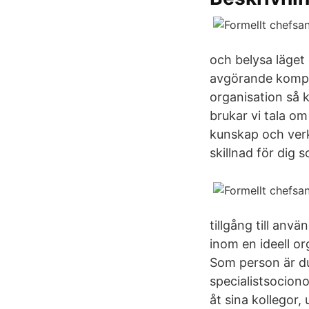
och belysa läget
avgörande kompet
organisation så k
brukar vi tala om
kunskap och verk
skillnad för dig
tillgång till an
inom en ideell or
Som person är du
specialistsocion
åt sina kollegor,