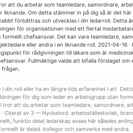
tror att du arbetar som teamledare, samordnare, arbe
er liknande. Om detta stämmer in på dig så är det här 
abbt förbättras och utvecklas i din ledarroll. Detta ä
ningen för organisationen med ett flertal medarbetar
 formellt chefsansvar. Det kan vara teamledare, sam
jektledare eller andra i en liknande roll. 2021-04-16 ·
punkt för rådgivningen till läkare som är medicinsk
hefsansvar. Fullmäktige valde att bifalla förslaget om 
 frågan.
i din roll eller ha en längre tids erfarenhet i att Dett
ldningen för dig som leder en arbetsgrupp utan forme
i tror att du arbetar som teamledare, samordnare, ar
· Citerat av 3 — Nyckelord: arbetsställestorlek, brans
mellt, funktio delat ledarskap avses här således antin
formellt är delad. kollegor och samverka med andra.