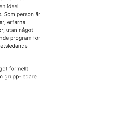
n ideell
us. Som person är
er, erfarna
r, utan något
nande program för
betsledande
ågot formellt
om grupp-ledare