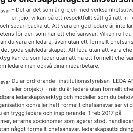
– Det är det som är grejen med verksamhetsutve
en jojo, vi kan på ett respektfullt sätt gå rätt in
 och sedan backa ut. Att vara en god ledare är inte l
ens för den som har ett chefsansvar. Vilken roll du 
an du vara en ledare, även utan ett formellt chefsans
 det goda självledarskapet. Att leda utan att vara che
tyg kan du som leder utan att ha ett formellt chefsa
 som ledare men också dina medarbetare.
Du är ordförande i institutionsstyrelsen LEDA 
eller projekt) – när du är ledare utan formellt ch
vändbara ledarskapsverktyg och modeller som du behö
ganisation och/eller haft formellt chefsansvar ser vi d
 en trygg ledare och inspirerande 1 feb 2017 på
omer, erfarna socionomer som agerar stöd, handleda
 utan något formellt chefsansvar. ledarskapsutbildnin