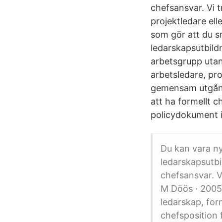
chefsansvar. Vi 
projektledare ell
som gör att du sn
ledarskapsutbild
arbetsgrupp utan
arbetsledare, pro
gemensam utgångs
att ha formellt c
policydokument i
Du kan vara ny 
ledarskapsutbi
chefsansvar. V
M Döös · 2005 
ledarskap, for
chefsposition 