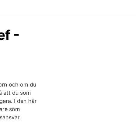
ef -
torn och om du
på att du som
gera. I den här
dare som
fsansvar.