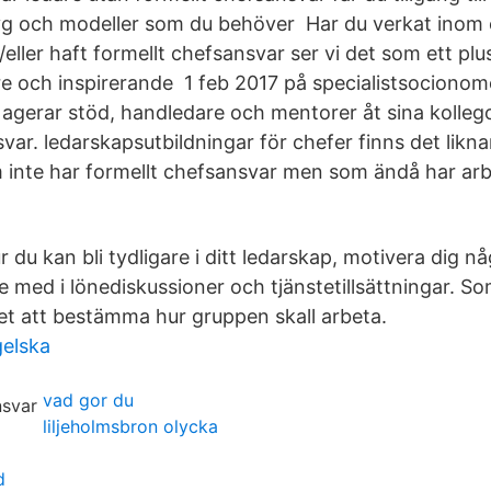
g och modeller som du behöver Har du verkat inom e
eller haft formellt chefsansvar ser vi det som ett pl
re och inspirerande 1 feb 2017 på specialistsocionom
gerar stöd, handledare och mentorer åt sina kollego
svar. ledarskapsutbildningar för chefer finns det lik
 inte har formellt chefsansvar men som ändå har ar
ur du kan bli tydligare i ditt ledarskap, motivera dig n
e med i lönediskussioner och tjänstetillsättningar. S
t att bestämma hur gruppen skall arbeta.
gelska
vad gor du
liljeholmsbron olycka
d