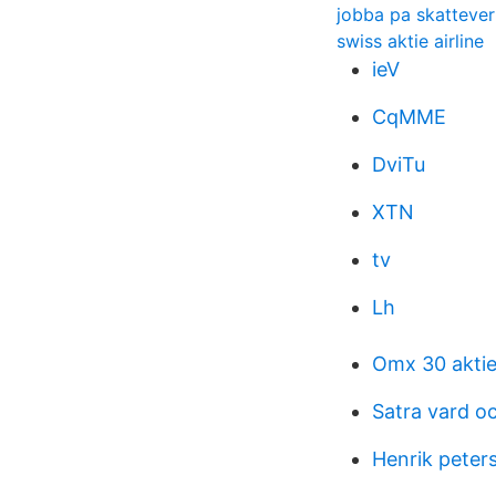
jobba pa skattever
swiss aktie airline
ieV
CqMME
DviTu
XTN
tv
Lh
Omx 30 aktie
Satra vard o
Henrik peter