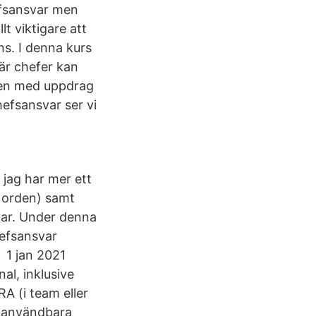
efsansvar men
t viktigare att
ns. I denna kurs
är chefer kan
men med uppdrag
hefsansvar ser vi
 jag har mer ett
Norden) samt
var. Under denna
hefsansvar
 1 jan 2021
al, inklusive
A (i team eller
ll användbara