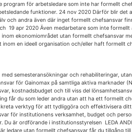
de program för arbetsledare som inte har formellt ch
tsledande funktioner. 24 nov 2020 Därför blir det all
älv och andra även där inget formellt chefsansvar fin
ch 19 apr 2020 Även medarbetare som inte formellt 
t inom ekonomiområdet utan formellt chefsansvar 
 inom en ideell organisation och/eller haft formellt c
på med semesteransökningar och rehabiliteringar, utan
nsvar för Gainomax på samtliga aktiva marknader (
svar, kostnadsbudget och till viss del lönsamhetsans
ing får du som leder andra utan att ha ett formellt c
eta verktyg för att tydliggöra och effektivisera ditt
svar för institutionens verksamhet, budget och person
r. Du är ordförande i institutionsstyrelsen LEDA ANDR
 är ledare utan formellt chefsansvar får du tillgång ti