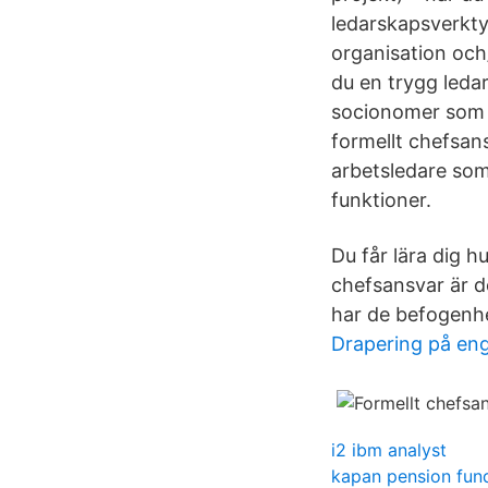
ledarskapsverkty
organisation och/
du en trygg leda
socionomer som a
formellt chefsan
arbetsledare som
funktioner.
Du får lära dig h
chefsansvar är d
har de befogenhe
Drapering på en
i2 ibm analyst
kapan pension fun