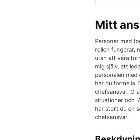
Mitt ans
Personer med for
rollen fungerar,
utan att vara for
mig själv, att l
personalen med d
har du formella D
chefsansvar. Grat
situationer och A
har stort du en så
chefsansvar.
Beskrivni