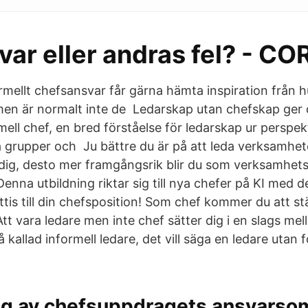
var eller andras fel? - CO
mellt chefsansvar får gärna hämta inspiration från 
 men är normalt inte de Ledarskap utan chefskap ger 
mell chef, en bred förståelse för ledarskap ur perspek
eda grupper och Ju bättre du är på att leda verksamhe
ig, desto mer framgångsrik blir du som verksamhet
enna utbildning riktar sig till nya chefer på KI med d
tis till din chefsposition! Som chef kommer du att st
tt vara ledare men inte chef sätter dig i en slags mel
 kallad informell ledare, det vill säga en ledare utan f
ng av chefsuppdragets ansvarso