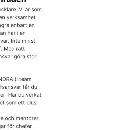
cklare. Vi är som
 i en verksamhet
ängre enbart en
än har i en
var. Inte minst
f. Med rätt
nsvar göra stor
ANDRA (i team
efsansvar får du
ver Har du verkat
et som ett plus.
re och mentorer
gar för chefer