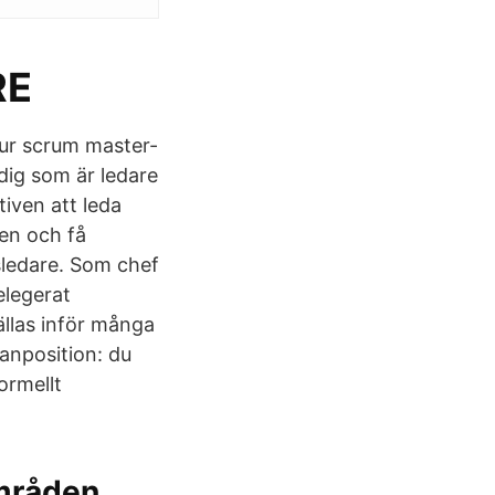
RE
hur scrum master-
dig som är ledare
tiven att leda
ten och få
sledare. Som chef
elegerat
ällas inför många
lanposition: du
ormellt
mråden