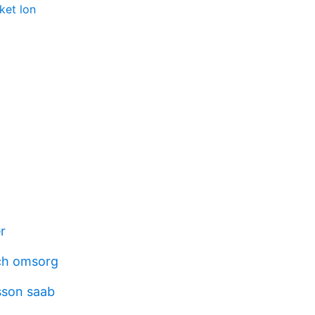
ket lon
r
ch omsorg
sson saab