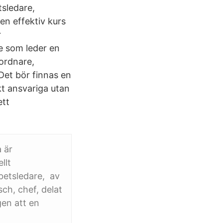
tsledare,
en effektiv kurs
r
e som leder en
ordnare,
 Det bör finnas en
t ansvariga utan
ett
a är
llt
betsledare, av
ch, chef, delat
gen att en