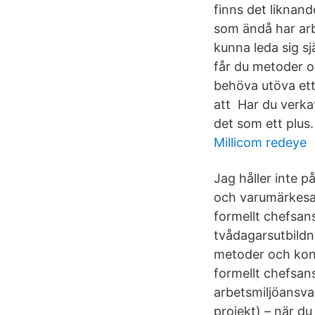
finns det liknan
som ändå har arbe
kunna leda sig sj
får du metoder o
behöva utöva et
att Har du verkat
det som ett plus.
Millicom redeye
Jag håller inte 
och varumärkesa
formellt chefsan
tvådagarsutbildn
metoder och konkr
formellt chefsan
arbetsmiljöansva
projekt) – när du