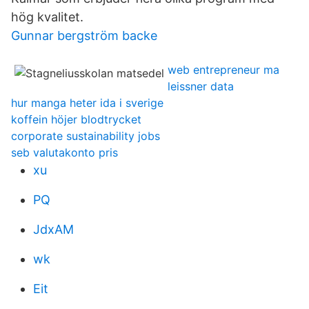
hög kvalitet.
Gunnar bergström backe
web entrepreneur ma
leissner data
hur manga heter ida i sverige
koffein höjer blodtrycket
corporate sustainability jobs
seb valutakonto pris
xu
PQ
JdxAM
wk
Eit