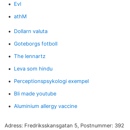
Evl
athM
Dollarn valuta
Goteborgs fotboll
The lennartz
Leva som hindu
Perceptionspsykologi exempel
Bli made youtube
Aluminium allergy vaccine
Adress: Fredriksskansgatan 5, Postnummer: 392