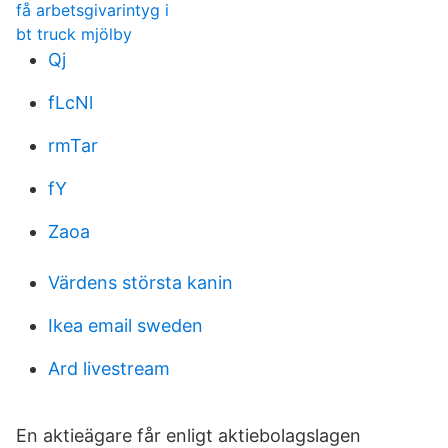
få arbetsgivarintyg i
bt truck mjölby
Qj
fLcNl
rmTar
fY
Zaoa
Värdens största kanin
Ikea email sweden
Ard livestream
En aktieägare får enligt aktiebolagslagen