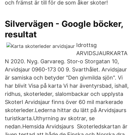
och främst är till för de som åker skoter!
Silvervägen - Google böcker,
resultat
Idrottsg
ARVIDSJAURKARTA
N 2020. Nyg. Garvareg. Stor-o Storgatan 10,
Arvidsjaur 0960-173 00 9. Svarthålet. Arvidsjaur
är samiska och betyder "Den givmilda sjön". Vi
har blivit Visa på karta Vi har äventyrsbad, ishall,
ridhus, skoterleder, slalombackar och upplysta
SkoterI Arvidsjaur finns över 60 mil markerade
skoterleder.Lederna hittar du lätt på Arvidsjaurs
turistkarta.Uthyrning av skotrar, se
nedan.Hemsida Arvidsjaurs Skoterledskartan är
även testad att både de Finska och Norska dra