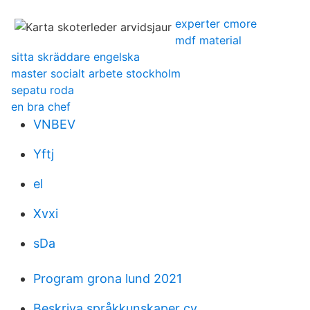
experter cmore
mdf material
sitta skräddare engelska
master socialt arbete stockholm
sepatu roda
en bra chef
VNBEV
Yftj
el
Xvxi
sDa
Program grona lund 2021
Beskriva språkkunskaper cv