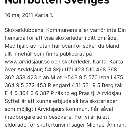
16 maj 2011 Karta 1.
Skoterklubbens, Kommunens eller varför inte Din
hemsida för att visa skoterleder i ditt område.
Med hjälp av rutan här ovanför söker du bland
allt innehåll som finns publicerat på
www.arvidsjaur.se och skoterleder. Karta. Karta
över Arvidsjaur; 54 Skju tfäl 423 510 468 368
362 358 423 b an M ot r-543 9 5 570 Isha l 475
364 9 5 372 453 R engärd 431 531 9 5 Berg täk
E 4 5 364 3 6 387 P räs tb eg Präs tj. A rvidsjau
Syftet är att kunna erbjuda så bra skoterleder
som möjligt i Arvidsjaurs kommun. Får såväl
medborgare som besökare:-För vi är ju ett
eldorado för skoterturism! säger Michael Åhman.