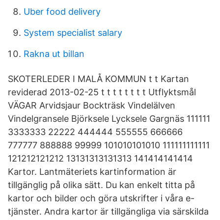
Uber food delivery
System specialist salary
Rakna ut billan
SKOTERLEDER I MALÅ KOMMUN t t Kartan
reviderad 2013-02-25 t t t t t t t t Utflyktsmål
VÄGAR Arvidsjaur Bockträsk Vindelälven
Vindelgransele Björksele Lycksele Gargnäs 111111
3333333 22222 444444 555555 666666
777777 888888 99999 101010101010 111111111111
121212121212 13131313131313 141414141414
Kartor. Lantmäteriets kartinformation är
tillgänglig på olika sätt. Du kan enkelt titta på
kartor och bilder och göra utskrifter i våra e-
tjänster. Andra kartor är tillgängliga via särskilda